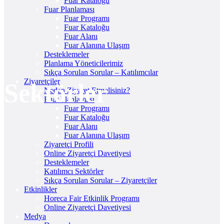
Fuar Kataloğu
Fuar Planlaması
Fuar Programı
Fuar Kataloğu
Fuar Alanı
Fuar Alanına Ulaşım
Desteklemeler
Planlama Yöneticilerimiz
Sıkça Sorulan Sorular – Katılımcılar
Ziyaretçiler
Sektörler
Neden Ziyaret Etmelisiniz?
Fuar Planlaması
Fuar Programı
Fuar Kataloğu
Fuar Alanı
Fuar Alanına Ulaşım
Ziyaretçi Profili
Online Ziyaretçi Davetiyesi
Desteklemeler
Katılımcı Sektörler
Sıkça Sorulan Sorular – Ziyaretçiler
Etkinlikler
Horeca Fair Etkinlik Programı
Online Ziyaretçi Davetiyesi
Medya