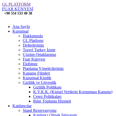
GL PLATFORM
FUAR KÜNYESİ
+90 554 533 40 38
Ana Sayfa
Kurumsal
Hakkımızda
GL Platform
Değerlerimiz
Travel Turkey İzmir
Çözüm Ortaklarımız
Fuar Künyesi
Ekibimiz
Planlama Yöneticilerimiz
Kapanış Filmleri
Kurumsal Kimlik
Gizlilik ve Güvenlik
Gizlilik Politikası
K.V.K.K. (Kişisel Verilerin Korunması Kanunu)
Çerez Politikaları
Bilgi Toplumu Hizmeti
Katılımcılar
Stand Rezervasyonu
Katılımcı Olmak İstiyorum