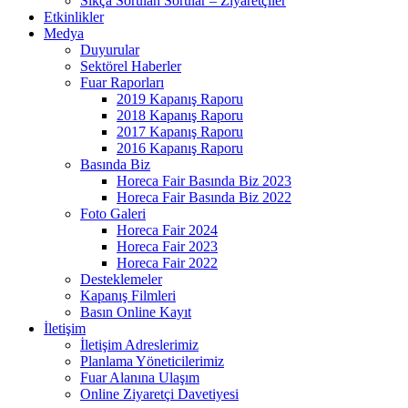
Sıkça Sorulan Sorular – Ziyaretçiler
Etkinlikler
Medya
Duyurular
Sektörel Haberler
Fuar Raporları
2019 Kapanış Raporu
2018 Kapanış Raporu
2017 Kapanış Raporu
2016 Kapanış Raporu
Basında Biz
Horeca Fair Basında Biz 2023
Horeca Fair Basında Biz 2022
Foto Galeri
Horeca Fair 2024
Horeca Fair 2023
Horeca Fair 2022
Desteklemeler
Kapanış Filmleri
Basın Online Kayıt
İletişim
İletişim Adreslerimiz
Planlama Yöneticilerimiz
Fuar Alanına Ulaşım
Online Ziyaretçi Davetiyesi