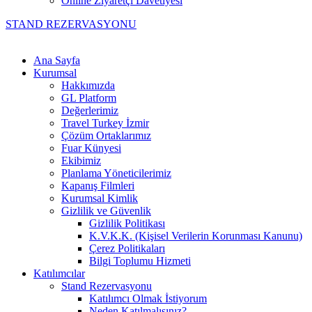
Online Ziyaretçi Davetiyesi
STAND REZERVASYONU
Ana Sayfa
Kurumsal
Hakkımızda
GL Platform
Değerlerimiz
Travel Turkey İzmir
Çözüm Ortaklarımız
Fuar Künyesi
Ekibimiz
Planlama Yöneticilerimiz
Kapanış Filmleri
Kurumsal Kimlik
Gizlilik ve Güvenlik
Gizlilik Politikası
K.V.K.K. (Kişisel Verilerin Korunması Kanunu)
Çerez Politikaları
Bilgi Toplumu Hizmeti
Katılımcılar
Stand Rezervasyonu
Katılımcı Olmak İstiyorum
Neden Katılmalısınız?