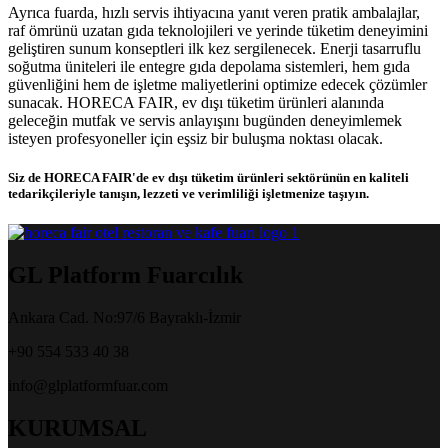
Ayrıca fuarda, hızlı servis ihtiyacına yanıt veren pratik ambalajlar,
raf ömrünü uzatan gıda teknolojileri ve yerinde tüketim deneyimini
geliştiren sunum konseptleri ilk kez sergilenecek. Enerji tasarruflu
soğutma üniteleri ile entegre gıda depolama sistemleri, hem gıda
güvenliğini hem de işletme maliyetlerini optimize edecek çözümler
sunacak. HORECA FAIR, ev dışı tüketim ürünleri alanında
geleceğin mutfak ve servis anlayışını bugünden deneyimlemek
isteyen profesyoneller için eşsiz bir buluşma noktası olacak.
Siz de HORECA FAIR'de ev dışı tüketim ürünleri sektörünün en kaliteli
tedarikçileriyle tanışın, lezzeti ve verimliliği işletmenize taşıyın.
GL Platform Fuarcılık
Ankara Cad. No:97/6 Bayraklı-İzmir
+90 554 533 40 38
info@glplatformfuar.com
KURUMSAL